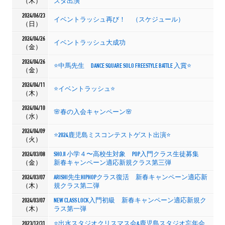
（木）
スタ出演
2024/06/23
イベントラッシュ再び！ （スケジュール）
（日）
2024/04/26
イベントラッシュ大成功
（金）
2024/04/26
⭐️中馬先生 DANCE SQUARE SOLO FREESTYLE BATTLE 入賞⭐️
（金）
2024/04/11
⭐️イベントラッシュ⭐️
（木）
2024/04/10
🌸春の入会キャンペーン🌸
（水）
2024/04/09
⭐️2024鹿児島ミスコンテストゲスト出演⭐️
（火）
2024/03/08
SHOJI 小学４〜高校生対象 POP入門クラス生徒募集
（金）
新春キャンペーン適応新規クラス第三弾
2024/03/07
ARISHI先生HIPHOPクラス復活 新春キャンペーン適応新
（木）
規クラス第二弾
2024/03/07
NEW CLASS LOCK入門初級 新春キャンペーン適応新規ク
（木）
ラス第一弾
2023/12/31
⭐️出水スタジオクリスマス会&鹿児島スタジオ忘年会