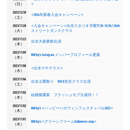
（日）
⭐️
2023/12/30
⭐️2024年新春入会キャンペーン⭐️
（土）
2023/11/28
⭐️入会キャンペーン⭐️出水スタジオ月曜17:30-18:30のKid’s
（火）
ストリートダンスクラス
2023/11/23
出水大産業祭出演
（木）
2023/11/09
Will Toy’s Instagram メンバープロフィール更新
（木）
2023/11/08
⭐️出水マチテラス⭐️
（水）
2023/11/04
出水土曜祭り SHOJI先生クラス出演
（土）
2023/11/02
結婚披露宴 フラッシュモブ大成功！！
（木）
2023/11/02
Will Toy’s ⭐️ハッピーハロウィンフェスティバル2023⭐️
（木）
2023/11/01
Will Toy’s ⭐️グリーンファームHalloween camp⭐️
（水）