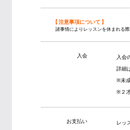
【 注意事項について 】
諸事情によりレッスンを休まれる際
入会
入会
詳細
※未
※２
お支払い
レッ