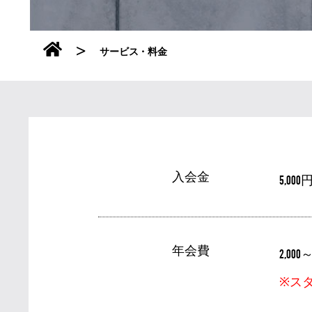
>
サービス・料金
入会金
5,000
年会費
2,000
※ス