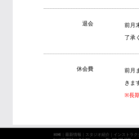
退会
前月
了承
休会費
前月
きま
※長
HOME
｜
最新情報
｜
スタジオ紹介
｜
インストラク