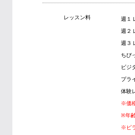
レッスン料
週１
週２
週３
ちび
ビジ
プラ
体験
※価
※年
※ピ