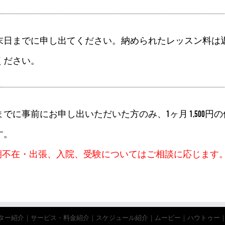
末日までに申し出てください。納められたレッスン料は
ください。
までに事前にお申し出いただいた方のみ、
1ヶ月 1,500円
の
す。
期不在・出張、入院、受験についてはご相談に応じます
ター紹介
｜
サービス・料金紹介
｜
スケジュール紹介
｜
ムービー
｜
ハウトゥー