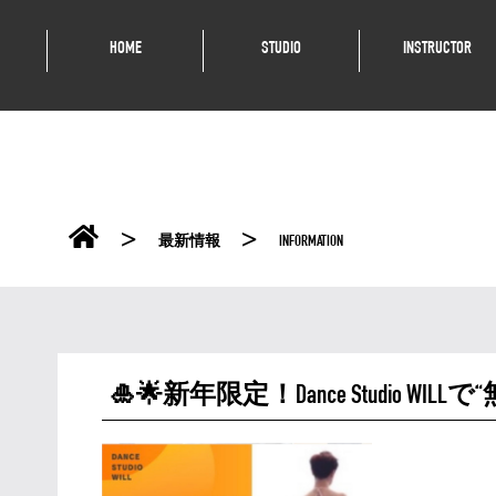
HOME
STUDIO
INSTRUCTOR
>
>
最新情報
INFORMATION
🎍🌟新年限定！Dance Studio 